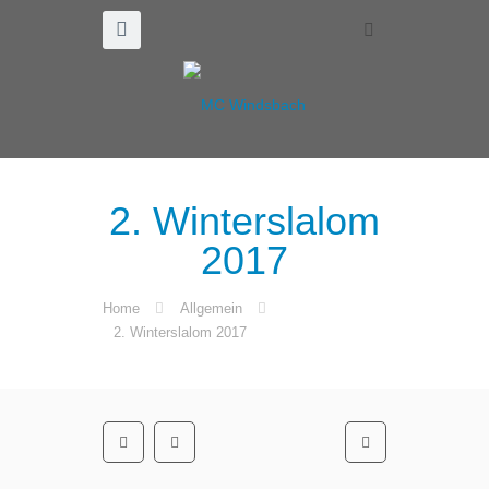
2. Winterslalom
2017
Home
Allgemein
2. Winterslalom 2017