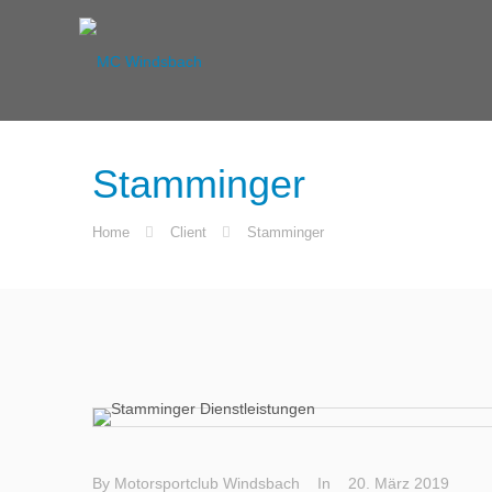
Stamminger
Home
Client
Stamminger
By
Motorsportclub Windsbach
In
20. März 2019